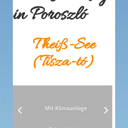
in Poroszló
Theiß-See
(Tisza-tó)
Mit Klimaanlage