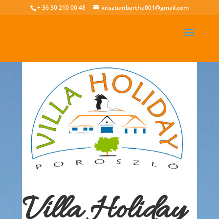
+ 36 30 210 00 48
krisztianbartha001@gmail.com
Villa Holiday