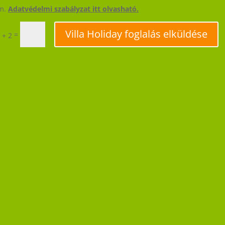
om.
Adatvédelmi szabályzat itt olvasható.
Villa Holiday foglalás elküldése
=
 + 2