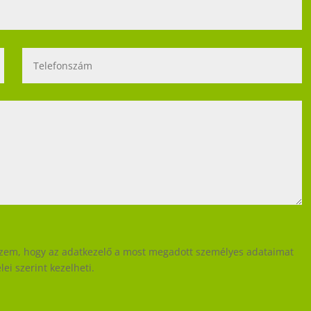
eszem, hogy az adatkezelő a most megadott személyes adataimat
ei szerint kezelheti.