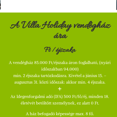
A Villa Holiday vendégház
ára
Ft /éjszaka
A vendégház 85.000 Ft/éjszaka áron foglalható, (nyári
időszakban 94.000)
min. 2 éjszaka tartózkodásra. Kivétel a június 15. –
augusztus 31. közti időszak: akkor min. 4 éjszaka.
+
Az Idegenforgalmi adó (IFA) 500 Ft/fő/éj, minden 18.
életévét betöltött személynek, ez alatt 0 Ft.
A ház befogadó képessége max. 8 fő.