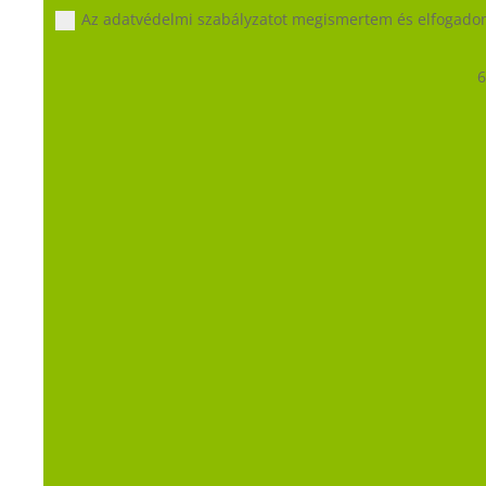
Az adatvédelmi szabályzatot megismertem és elfogad
6