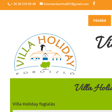
+ 36 30 210 00 48
krisztianbartha001@gmail.com
Főoldal
Vi
Villa Holi
Villa Holiday foglalás