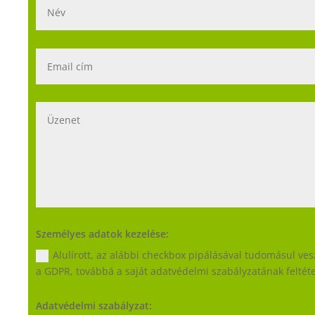
Személyes adatok kezelése:
Alulírott, az alábbi checkbox pipálásával tudomásul v
a GDPR, továbbá a saját adatvédelmi szabályzatának feltétel
Adatvédelmi szabályzat: