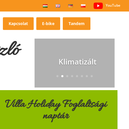
YouTube
Kapcsolat
E-bike
Tandem
zló
Klimatizált
Villa Holiday Foglaltsági
naptár