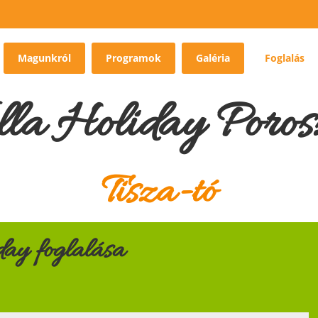
Magunkról
Programok
Galéria
Foglalás
lla Holiday Poros
Tisza-tó
day foglalása