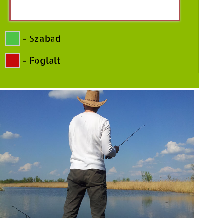
-
Szabad
-
Foglalt