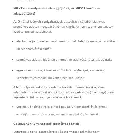
MILYEN személyes adatokat gyűjtünk, és MIKOR kerül sor
adatgyűjtésre?
Az Ön által igényelt szolgáltatások biztosítása céljából bizonyos
személyes adatok megadását kérjük Öntől. Az ilyen személyes adatok
közé tartoznak az alábbiak:
elérhetősége, ideértve nevét, email címét, telefonszámát és szállítási,
illetve számlázási címét;
személyes adatai, ideértve a nemet korábbi vásárlásainak adatait;
egyéni beállítások, ideértve az Ön kívánságlistáját, marketing
üzenetekre és cookie-kra vonatkozó beállításait.
A fenti folyamatokkal kapcsolatos további információkat a jelen
adatvédelmi szabályzat alábbi Cookie-k és webjelzők (Pixel Tags) című
fejezete tartalmazza. Ilyen adatok a következők:
Cookie-k, IP címek, referer fejlécek, az Ön böngészőjét és annak
verzióját azonosító adatok, valamint webjelzők és címkék.
GYERMEKEKRE vonatkozó személyes adatok
Betartjuk a helyi jogszabályokat és gyermekek számára nem