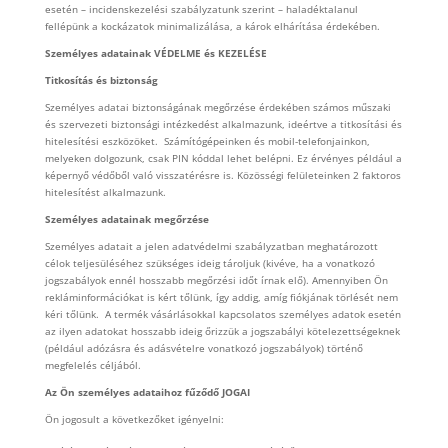
esetén – incidenskezelési szabályzatunk szerint – haladéktalanul
fellépünk a kockázatok minimalizálása, a károk elhárítása érdekében.
Személyes adatainak VÉDELME és KEZELÉSE
Titkosítás és biztonság
Személyes adatai biztonságának megőrzése érdekében számos műszaki
és szervezeti biztonsági intézkedést alkalmazunk, ideértve a titkosítási és
hitelesítési eszközöket. Számítógépeinken és mobil-telefonjainkon,
melyeken dolgozunk, csak PIN kóddal lehet belépni. Ez érvényes például a
képernyő védőből való visszatérésre is. Közösségi felületeinken 2 faktoros
hitelesítést alkalmazunk.
Személyes adatainak megőrzése
Személyes adatait a jelen adatvédelmi szabályzatban meghatározott
célok teljesüléséhez szükséges ideig tároljuk (kivéve, ha a vonatkozó
jogszabályok ennél hosszabb megőrzési időt írnak elő). Amennyiben Ön
rekláminformációkat is kért tőlünk, így addig, amíg fiókjának törlését nem
kéri tőlünk. A termék vásárlásokkal kapcsolatos személyes adatok esetén
az ilyen adatokat hosszabb ideig őrizzük a jogszabályi kötelezettségeknek
(például adózásra és adásvételre vonatkozó jogszabályok) történő
megfelelés céljából.
Az Ön személyes adataihoz fűződő JOGAI
Ön jogosult a következőket igényelni: