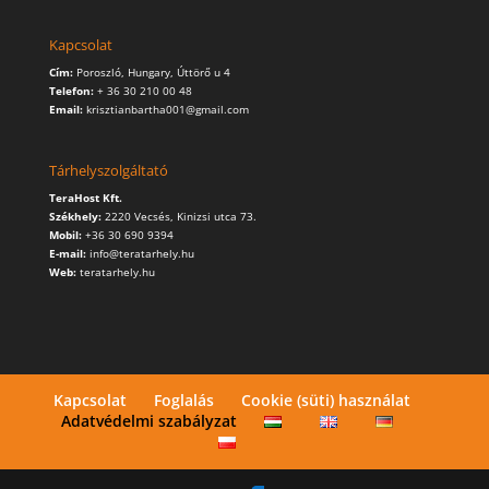
Kapcsolat
Cím:
Poroszló, Hungary, Úttörő u 4
Telefon:
+ 36 30 210 00 48
Email:
krisztianbartha001@gmail.com
Tárhelyszolgáltató
TeraHost Kft.
Székhely:
2220 Vecsés, Kinizsi utca 73.
Mobil:
+36 30 690 9394
E-mail:
info@teratarhely.hu
Web:
teratarhely.hu
Kapcsolat
Foglalás
Cookie (süti) használat
Adatvédelmi szabályzat