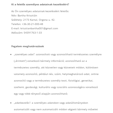
Ki a felelős személyes adatainak kezeléséért?
Az Ön személyes adatainak kezeléséért felelős:
Név: Bartha Krisztián
Székhely: 2173 Kartal, Orgona u. 42.
Telefon: +36-30-21-000-48
E-mail: krisztianbartha001@gmail.com
Adószám: 54391763-1-33
Fogalom meghatározások
„személyes adat”: azonosított vagy azonosítható természetes személyre
(„érintett”) vonatkozó bármely információ; azonosítható az a
természetes személy, aki közvetlen vagy közvetett módon, különösen
valamely azonosító, például név, szám, helymeghatározó adat, online
azonosító vagy a természetes személy testi, fiziológiai, genetikai,
szellemi, gazdasági, kulturális vagy szociális azonosságára vonatkozó
egy vagy több tényező alapján azonosítható;
„adatkezelés”: a személyes adatokon vagy adatállományokon
automatizált vagy nem automatizált módon végzett bármely művelet