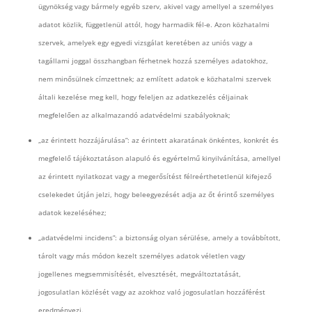
ügynökség vagy bármely egyéb szerv, akivel vagy amellyel a személyes
adatot közlik, függetlenül attól, hogy harmadik fél-e. Azon közhatalmi
szervek, amelyek egy egyedi vizsgálat keretében az uniós vagy a
tagállami joggal összhangban férhetnek hozzá személyes adatokhoz,
nem minősülnek címzettnek; az említett adatok e közhatalmi szervek
általi kezelése meg kell, hogy feleljen az adatkezelés céljainak
megfelelően az alkalmazandó adatvédelmi szabályoknak;
„az érintett hozzájárulása”: az érintett akaratának önkéntes, konkrét és
megfelelő tájékoztatáson alapuló és egyértelmű kinyilvánítása, amellyel
az érintett nyilatkozat vagy a megerősítést félreérthetetlenül kifejező
cselekedet útján jelzi, hogy beleegyezését adja az őt érintő személyes
adatok kezeléséhez;
„adatvédelmi incidens”: a biztonság olyan sérülése, amely a továbbított,
tárolt vagy más módon kezelt személyes adatok véletlen vagy
jogellenes megsemmisítését, elvesztését, megváltoztatását,
jogosulatlan közlését vagy az azokhoz való jogosulatlan hozzáférést
eredményezi.