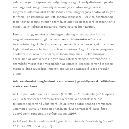
célszerűségét. E tájékoztató célja, hogy a cégünk szolgáltatásait igénybe
vevő ügyfelek, magánszemélyek személyes adataik megadása előtt
megfelelő információkat kaphassanak arról, hogy cégünk adataikat milyen
feltételek és garanciák mellett, mennyi ideig kezeli. Az e tájékoztatóban
foglaltakhoz cégünk minden személyes adatkezeléssel járó esetben tartja
magát, az itt leírtakat magunkra nézve kötelezőnek tartjuk.
Fenntartjuk ugyanakkor a jelen egyoldalú jognyilatkozatban leírtak
megváltoztatásának jogát, ez esetben az érintetteket előzetesen
tájékoztatni fogjuk. Kérjük, amennyiben kérdése van az e tájékoztatóban
foglaltakkal kapcsolatban, írjon levelet nekünk. Cégünk tevékenységének
adatkezelései önkéntes hozzájáruláson alapulnak, illetve bizonyos
esetekben az adatkezelés jogszabályi kötelezettségen, szerződésen, a
szerződés megkötését megelőzően az érintett kérésére történő lépések
megtételéhez szükséges indokon, illetve az adatkezelő jogos érdekén
alapul.
Adatkezeléseink megfelelnek a vonatkozó jogszabályoknak, különösen
a következőknek:
Az Európai Parlament és a Tanács (EU) 2016/679 rendelete (2016. április
27.) – a természetes személyeknek a személyes adatok kezelése
tekintetében történő védelméről és az ilyen adatok szabad áramlásáról,
valamint a 95/46/EK rendelet hatályon kívül helyezéséről (általános
adatvédelmi rendelet, a továbbiakban: „
GDPR
”)
Az információs önrendelkezési jogról és az információszabadságról szóló
2011. évi CXII. törvény („tv.”).