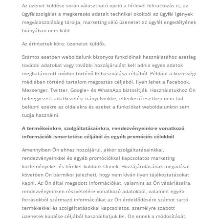
Az üzenet küldése során választható opció a hírlevél feliratkozás is, az
ügyfélszolgálat a megkeresés adatait technikai okokból az ügyfél igények
megválaszolásáig tárolja, marketing célú üzenetet az ügyfél engedélyének
hiányában nem küld.
Az érintettek köre: üzenetet küldők.
Számos esetben weboldalunk bizonyos funkcióinak használatához esetleg
további adatokat vagy további hozzájárulást kell adnia egyes adatok
meghatározott módon történő felhasználása céljából. Például a közösségi
médiában történő tartalom megosztás céljából. Ilyen lehet a Facebook,
Messenger, Twitter, Google+ és WhatsApp biztosítják. Használatukhoz Ön
beleegyezett adatkezelési irányelveikbe, ellenkező esetben nem tud
belépni ezekre az oldalakra és ezeket a funkciókat weboldalunkon sem
tudja használni.
A termékeinkre, szolgáltatásainkra, rendezvényeinkre vonatkozó
információk ismertetése céljából és egyéb promóciós célokból
Amennyiben Ön ehhez hozzájárul, akkor szolgáltatásainkkal,
rendezvényeinkkel és egyéb promóciókkal kapcsolatos marketing
közleményeket és híreket küldünk Önnek. Hozzájárulásának megadását
követően Ön bármikor jelezheti, hogy nem kíván ilyen tájékoztatásokat
kapni. Az Ön által megadott információkat, valamint az Ön vásárlásaira,
rendezvényeinken részvételére vonatkozó adatokból, valamint egyéb
forrásokból származó információkat az Ön érdeklődésére számot tartó
termékekkel és szolgáltatásokkal kapcsolatos, személyre szabott
üzenetek küldése céljából használhatjuk fel. Ön ennek a módosítását,