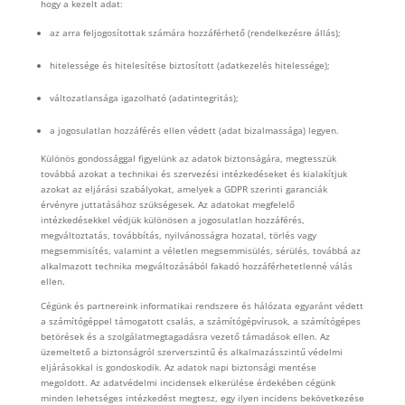
hogy a kezelt adat:
az arra feljogosítottak számára hozzáférhető (rendelkezésre állás);
hitelessége és hitelesítése biztosított (adatkezelés hitelessége);
változatlansága igazolható (adatintegritás);
a jogosulatlan hozzáférés ellen védett (adat bizalmassága) legyen.
Különös gondossággal figyelünk az adatok biztonságára, megtesszük
továbbá azokat a technikai és szervezési intézkedéseket és kialakítjuk
azokat az eljárási szabályokat, amelyek a GDPR szerinti garanciák
érvényre juttatásához szükségesek. Az adatokat megfelelő
intézkedésekkel védjük különösen a jogosulatlan hozzáférés,
megváltoztatás, továbbítás, nyilvánosságra hozatal, törlés vagy
megsemmisítés, valamint a véletlen megsemmisülés, sérülés, továbbá az
alkalmazott technika megváltozásából fakadó hozzáférhetetlenné válás
ellen.
Cégünk és partnereink informatikai rendszere és hálózata egyaránt védett
a számítógéppel támogatott csalás, a számítógépvírusok, a számítógépes
betörések és a szolgálatmegtagadásra vezető támadások ellen. Az
üzemeltető a biztonságról szerverszintű és alkalmazásszintű védelmi
eljárásokkal is gondoskodik. Az adatok napi biztonsági mentése
megoldott. Az adatvédelmi incidensek elkerülése érdekében cégünk
minden lehetséges intézkedést megtesz, egy ilyen incidens bekövetkezése