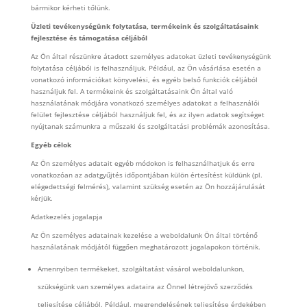
bármikor kérheti tőlünk.
Üzleti tevékenységünk folytatása, termékeink és szolgáltatásaink
fejlesztése és támogatása céljából
Az Ön által részünkre átadott személyes adatokat üzleti tevékenységünk
folytatása céljából is felhasználjuk. Például, az Ön vásárlása esetén a
vonatkozó információkat könyvelési, és egyéb belső funkciók céljából
használjuk fel. A termékeink és szolgáltatásaink Ön által való
használatának módjára vonatkozó személyes adatokat a felhasználói
felület fejlesztése céljából használjuk fel, és az ilyen adatok segítséget
nyújtanak számunkra a műszaki és szolgáltatási problémák azonosítása.
Egyéb célok
Az Ön személyes adatait egyéb módokon is felhasználhatjuk és erre
vonatkozóan az adatgyűjtés időpontjában külön értesítést küldünk (pl.
elégedettségi felmérés), valamint szükség esetén az Ön hozzájárulását
kérjük.
Adatkezelés jogalapja
Az Ön személyes adatainak kezelése a weboldalunk Ön által történő
használatának módjától függően meghatározott jogalapokon történik.
Amennyiben termékeket, szolgáltatást vásárol weboldalunkon,
szükségünk van személyes adataira az Önnel létrejövő szerződés
teljesítése céljából. Például, megrendelésének teljesítése érdekében