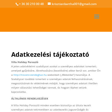
+ 36 30 210 00 48
krisztianbartha001@gmail.com
Adatkezelési tájékoztató
Villa Holiday Poroszló
A jelen adatvédelmi szabályzat azokat a személyes adatokat ismerteti,
amelyek gyűjtésére, létrehozására (kezelésére) akkor kerül sor, amikor Ön
a
http://tiszato-vendeghaz.hu
weboldalt („Weboldal”) használja. A
Szabályzat továbbá ismerteti a személyes adatok felhasználásának,
megosztásának és védelmének módját, hogy személyes adatait illetően
milyen választási lehetőségei vannak, és hogyan léphet velünk
kapcsolatba.
ÁLTALÁNOS RENDELKEZÉSEK
A Villa Holiday Poroszló minden esetben biztosítja az általa kezelt
személyes adatok tekintetében az adatkezelés jogszerűségét és