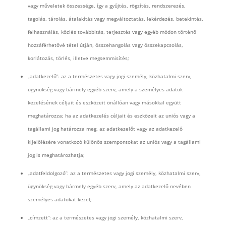
vagy műveletek összessége, így a gyűjtés, rögzítés, rendszerezés,
tagolás, tárolás, átalakítás vagy megváltoztatás, lekérdezés, betekintés,
felhasználás, közlés továbbítás, terjesztés vagy egyéb módon történő
hozzáférhetővé tétel útján, összehangolás vagy összekapcsolás,
korlátozás, törlés, illetve megsemmisítés;
„adatkezelő”: az a természetes vagy jogi személy, közhatalmi szerv,
ügynökség vagy bármely egyéb szerv, amely a személyes adatok
kezelésének céljait és eszközeit önállóan vagy másokkal együtt
meghatározza; ha az adatkezelés céljait és eszközeit az uniós vagy a
tagállami jog határozza meg, az adatkezelőt vagy az adatkezelő
kijelölésére vonatkozó különös szempontokat az uniós vagy a tagállami
jog is meghatározhatja;
„adatfeldolgozó”: az a természetes vagy jogi személy, közhatalmi szerv,
ügynökség vagy bármely egyéb szerv, amely az adatkezelő nevében
személyes adatokat kezel;
„címzett”: az a természetes vagy jogi személy, közhatalmi szerv,