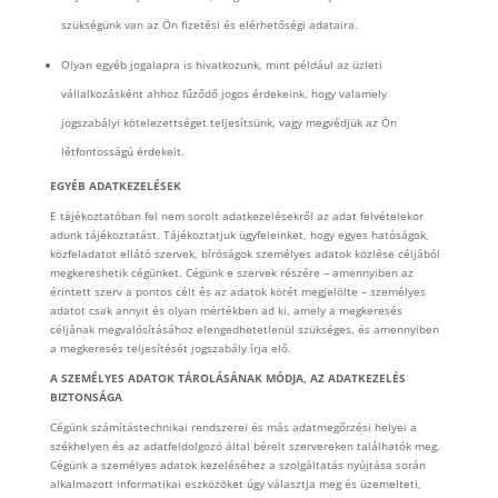
szükségünk van az Ön fizetési és elérhetőségi adataira.
Olyan egyéb jogalapra is hivatkozunk, mint például az üzleti
vállalkozásként ahhoz fűződő jogos érdekeink, hogy valamely
jogszabályi kötelezettséget teljesítsünk, vagy megvédjük az Ön
létfontosságú érdekeit.
EGYÉB ADATKEZELÉSEK
E tájékoztatóban fel nem sorolt adatkezelésekről az adat felvételekor
adunk tájékoztatást. Tájékoztatjuk ügyfeleinket, hogy egyes hatóságok,
közfeladatot ellátó szervek, bíróságok személyes adatok közlése céljából
megkereshetik cégünket. Cégünk e szervek részére – amennyiben az
érintett szerv a pontos célt és az adatok körét megjelölte – személyes
adatot csak annyit és olyan mértékben ad ki, amely a megkeresés
céljának megvalósításához elengedhetetlenül szükséges, és amennyiben
a megkeresés teljesítését jogszabály írja elő.
A SZEMÉLYES ADATOK TÁROLÁSÁNAK MÓDJA, AZ ADATKEZELÉS
BIZTONSÁGA
Cégünk számítástechnikai rendszerei és más adatmegőrzési helyei a
székhelyen és az adatfeldolgozó által bérelt szervereken találhatók meg.
Cégünk a személyes adatok kezeléséhez a szolgáltatás nyújtása során
alkalmazott informatikai eszközöket úgy választja meg és üzemelteti,