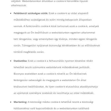
céljából. Weboldalainkon általában a cookie-k háromféle típusát
alkalmazzuk:
Feltétlenül szükséges sütik:
Ezek a cookie-k az oldal alapvető
működéséhez szükségesek és ezért mindig bekapcsolt állapotban
vannak. A funkcionális cookie-k közé tartoznak azok a cookie-k, amelyek
megjegyzik az Ön beállításait a weboldalunkon egyetlen alkalommal
tett látogatása, vagy amennyiben úgy kívánja, minden egyes látogatás
során. Támogatást nyújtanak biztonsági kérdésekben és az előírásoknak
történő megfelelés során.
Statisztika:
Ezek a cookie-k a felhasználás nyomon követése révén
lehetővé teszik számunkra weboldalunk működésének javítását.
Bizonyos esetekben ezek a cookie-k növelik az Ön kéréseinek
feldolgozási sebességét és megjegyzik a weboldalon Ön által
kiválasztott beállításokat. Az ilyen cookie-k elutasítása akadályozhatja
az ajánlatok személyre szabását és lassíthatja az oldal működését.
Marketing:
A közösségi média cookie-k lehetővé teszik a közösségi
hálózatokhoz való kapcsolódását és a weboldalunkon található