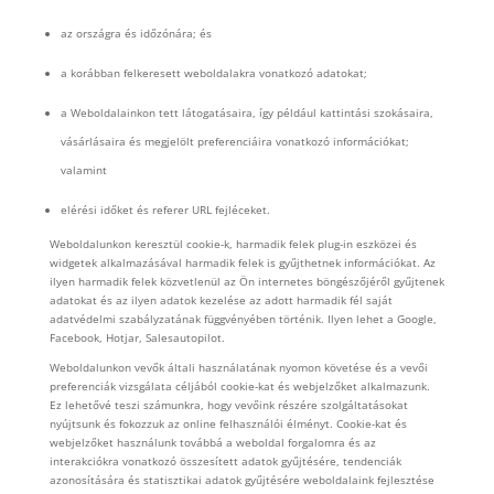
az országra és időzónára; és
a korábban felkeresett weboldalakra vonatkozó adatokat;
a Weboldalainkon tett látogatásaira, így például kattintási szokásaira,
vásárlásaira és megjelölt preferenciáira vonatkozó információkat;
valamint
elérési időket és referer URL fejléceket.
Weboldalunkon keresztül cookie-k, harmadik felek plug-in eszközei és
widgetek alkalmazásával harmadik felek is gyűjthetnek információkat. Az
ilyen harmadik felek közvetlenül az Ön internetes böngészőjéről gyűjtenek
adatokat és az ilyen adatok kezelése az adott harmadik fél saját
adatvédelmi szabályzatának függvényében történik. Ilyen lehet a Google,
Facebook, Hotjar, Salesautopilot.
Weboldalunkon vevők általi használatának nyomon követése és a vevői
preferenciák vizsgálata céljából cookie-kat és webjelzőket alkalmazunk.
Ez lehetővé teszi számunkra, hogy vevőink részére szolgáltatásokat
nyújtsunk és fokozzuk az online felhasználói élményt. Cookie-kat és
webjelzőket használunk továbbá a weboldal forgalomra és az
interakciókra vonatkozó összesített adatok gyűjtésére, tendenciák
azonosítására és statisztikai adatok gyűjtésére weboldalaink fejlesztése