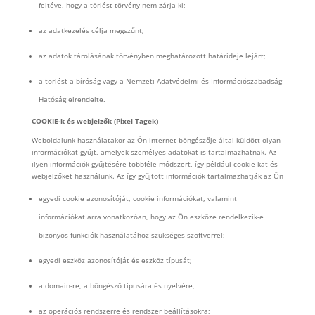
feltéve, hogy a törlést törvény nem zárja ki;
az adatkezelés célja megszűnt;
az adatok tárolásának törvényben meghatározott határideje lejárt;
a törlést a bíróság vagy a Nemzeti Adatvédelmi és Információszabadság
Hatóság elrendelte.
COOKIE-k és webjelzők (Pixel Tagek)
Weboldalunk használatakor az Ön internet böngészője által küldött olyan
információkat gyűjt, amelyek személyes adatokat is tartalmazhatnak. Az
ilyen információk gyűjtésére többféle módszert, így például cookie-kat és
webjelzőket használunk. Az így gyűjtött információk tartalmazhatják az Ön
egyedi cookie azonosítóját, cookie információkat, valamint
információkat arra vonatkozóan, hogy az Ön eszköze rendelkezik-e
bizonyos funkciók használatához szükséges szoftverrel;
egyedi eszköz azonosítóját és eszköz típusát;
a domain-re, a böngésző típusára és nyelvére,
az operációs rendszerre és rendszer beállításokra;