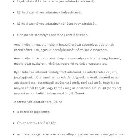
tájékoztatást kérhet személyes adatai kezeléséről;
kérheti személyes adatainak helyesbítését;
kérheti személyes adatainak törlését vagy zárolását;
tiltakozhat személyes adatának kezelése ellen.
Amennyiben megadta nekünk hozzájárulását személyes adatainak
kezeléséhez, Ön jogosult hozzájárulását bármikor visszavonni.
Amennyiben másolatot kíván kapni a személyes adatairól vagy bármely
másik jogát gyakorolni kívánja, vegye fel velünk a kapcsolatot.
Ilyen lehet az általunk feldolgozott adatairól, az adatkezelés céljáról,
jogalapjáról, időtartamáról, az Adatfeldolgozók nevéről, címéről és az
adatkezeléssel összefüggő tevékenységéről, továbbá arról, hogy kik és
milyen célból kapják, vagy kapták meg az adatokat. Ezt Mi 30 (harminc)
naptári napon belül írásban megküldjük Önnek.
A személyes adatait töröljük, ha
a kezelése jogellenes;
Ön az adatok törlését kéri;
az hiányos vagy téves – és ez az állapot jogszerűen nem korrigálható –