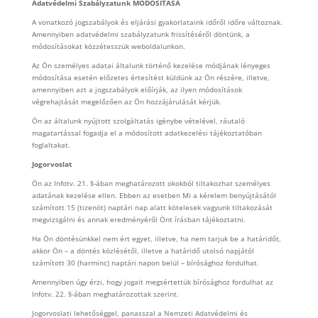
Adatvédelmi Szabályzatunk MÓDOSÍTÁSA
A vonatkozó jogszabályok és eljárási gyakorlataink időről időre változnak.
Amennyiben adatvédelmi szabályzatunk frissítéséről döntünk, a
módosításokat közzétesszük weboldalunkon.
Az Ön személyes adatai általunk történő kezelése módjának lényeges
módosítása esetén előzetes értesítést küldünk az Ön részére, illetve,
amennyiben azt a jogszabályok előírják, az ilyen módosítások
végrehajtását megelőzően az Ön hozzájárulását kérjük.
Ön az általunk nyújtott szolgáltatás igénybe vételével, ráutaló
magatartással fogadja el a módosított adatkezelési tájékoztatóban
foglaltakat.
Jogorvoslat
Ön az Infotv. 21. §-ában meghatározott okokból tiltakozhat személyes
adatának kezelése ellen. Ebben az esetben Mi a kérelem benyújtásától
számított 15 (tizenöt) naptári nap alatt kötelesek vagyunk tiltakozását
megvizsgálni és annak eredményéről Önt írásban tájékoztatni.
Ha Ön döntésünkkel nem ért egyet, illetve, ha nem tarjuk be a határidőt,
akkor Ön – a döntés közlésétől, illetve a határidő utolsó napjától
számított 30 (harminc) naptári napon belül – bírósághoz fordulhat.
Amennyiben úgy érzi, hogy jogait megsértettük bírósághoz fordulhat az
Infotv. 22. §-ában meghatározottak szerint.
Jogorvoslati lehetőséggel, panasszal a Nemzeti Adatvédelmi és