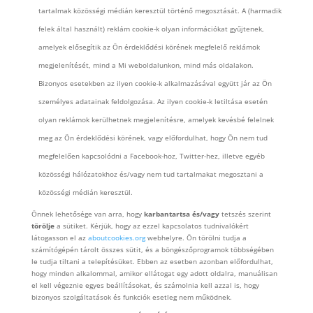
tartalmak közösségi médián keresztül történő megosztását. A (harmadik
felek által használt) reklám cookie-k olyan információkat gyűjtenek,
amelyek elősegítik az Ön érdeklődési körének megfelelő reklámok
megjelenítését, mind a Mi weboldalunkon, mind más oldalakon.
Bizonyos esetekben az ilyen cookie-k alkalmazásával együtt jár az Ön
személyes adatainak feldolgozása. Az ilyen cookie-k letiltása esetén
olyan reklámok kerülhetnek megjelenítésre, amelyek kevésbé felelnek
meg az Ön érdeklődési körének, vagy előfordulhat, hogy Ön nem tud
megfelelően kapcsolódni a Facebook-hoz, Twitter-hez, illetve egyéb
közösségi hálózatokhoz és/vagy nem tud tartalmakat megosztani a
közösségi médián keresztül.
Önnek lehetősége van arra, hogy
karbantartsa és/vagy
tetszés szerint
törölje
a sütiket. Kérjük, hogy az ezzel kapcsolatos tudnivalókért
látogasson el az
aboutcookies.org
webhelyre. Ön törölni tudja a
számítógépén tárolt összes sütit, és a böngészőprogramok többségében
le tudja tiltani a telepítésüket. Ebben az esetben azonban előfordulhat,
hogy minden alkalommal, amikor ellátogat egy adott oldalra, manuálisan
el kell végeznie egyes beállításokat, és számolnia kell azzal is, hogy
bizonyos szolgáltatások és funkciók esetleg nem működnek.