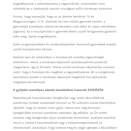
engedélyezzük a weboldalunkra a regisztrációt, amennyiben nem
töltötték be a lakóhelyük szerinti országban előírt törvényes korhatárt.
Fontos, hogy kiemeljük, hogy ez az életkor betöltött 16 év
Magyarországon. A 16. életévét be nem töltött gyermek esetén, a
gyermekek személyes adatainak kezelése csak akkor és olyan mértékben
jogszerű, ha a hozzájárulást a gyermek feletti szülői felügyeletet gyakorló
adta meg, illetve engedélyezte.
Ezért programjainkban és rendezvényeinken résztvevő gyermekek esetén
szülői hozzájárulást kérünk.
Nekünk nem áll módunkban a hozzájáruló személy jogosultságát
ellenőrizni, illetve a törvényes képviselő nyilatkozatának tartalmát
megismerni, így az Érintett, illetve annak törvényes képviselője szavatol
azért, hogy a hozzájárulás megfelel a jogszabályoknak. Mi a szolgáltatás
használata esetén a törvényes képviselő megfelelő hozzájárulását
megadottnak tekintjük.
A gyűjtött személyes adatok kezeléséhez használt ESZKÖZÖK
Weboldalunk használatakor böngészője vagy mobil készülékének
platformja további eszközöket biztosít az Ön számára annak ellenőrzése
céljából, hogy az eszköz mikor gyűjt, illetve oszt meg bizonyos
kategóriákba tartozó személyes adatokat. Így például, az Ön mobil
eszköze vagy böngészője olyan eszközöket biztosíthat, amelyek lehetővé
teszik a cookie-k használatának vagy a helyzetmegosztásnak az
ellenőrzését. Javasoljuk, hogy ismerje meg és vegye igénybe a készülékein