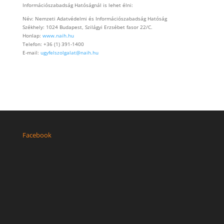
Információszabadság Hatóságnál is lehet élni:
Név: Nemzeti Adatvédelmi és Információszabadság Hatóság
Székhely: 1024 Budapest, Szilágyi Erzsébet fasor 22/C.
Honlap:
www.naih.hu
Telefon: +36 (1) 391-1400
E-mail:
ugyfelszolgalat@naih.hu
Facebook