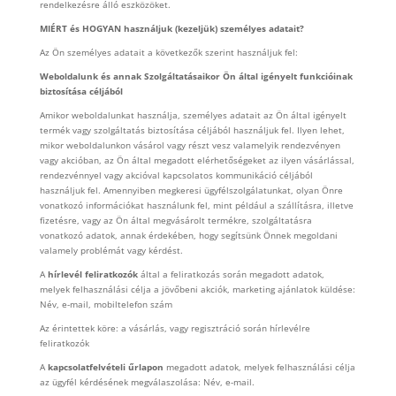
rendelkezésre álló eszközöket.
MIÉRT és HOGYAN használjuk (kezeljük) személyes adatait?
Az Ön személyes adatait a következők szerint használjuk fel:
Weboldalunk és annak Szolgáltatásaikor Ön által igényelt funkcióinak
biztosítása céljából
Amikor weboldalunkat használja, személyes adatait az Ön által igényelt
termék vagy szolgáltatás biztosítása céljából használjuk fel. Ilyen lehet,
mikor weboldalunkon vásárol vagy részt vesz valamelyik rendezvényen
vagy akcióban, az Ön által megadott elérhetőségeket az ilyen vásárlással,
rendezvénnyel vagy akcióval kapcsolatos kommunikáció céljából
használjuk fel. Amennyiben megkeresi ügyfélszolgálatunkat, olyan Önre
vonatkozó információkat használunk fel, mint például a szállításra, illetve
fizetésre, vagy az Ön által megvásárolt termékre, szolgáltatásra
vonatkozó adatok, annak érdekében, hogy segítsünk Önnek megoldani
valamely problémát vagy kérdést.
A
hírlevél feliratkozók
által a feliratkozás során megadott adatok,
melyek felhasználási célja a jövőbeni akciók, marketing ajánlatok küldése:
Név, e-mail, mobiltelefon szám
Az érintettek köre: a vásárlás, vagy regisztráció során hírlevélre
feliratkozók
A
kapcsolatfelvételi űrlapon
megadott adatok, melyek felhasználási célja
az ügyfél kérdésének megválaszolása: Név, e-mail.