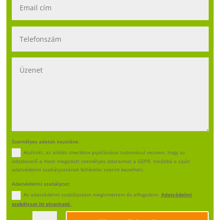
Személyes adatok kezelése:
Alulírott, az alábbi checkbox pipálásával tudomásul veszem, hogy az
adatkezelő a most megadott személyes adataimat a GDPR, továbbá a saját
adatvédelmi szabályzatának feltételei szerint kezelheti.
Adatvédelmi szabályzat:
Az adatvédelmi szabályzatot megismertem és elfogadom.
Adatvédelmi
szabályzat itt olvasható.