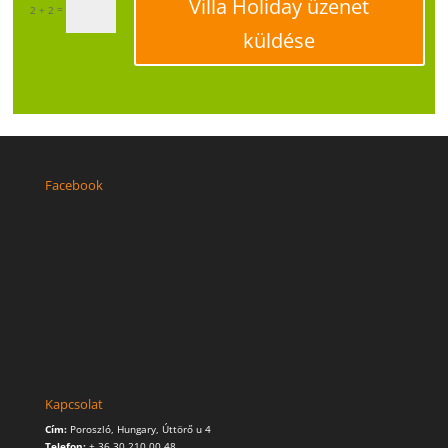
Villa Holiday üzenet
=
2 + 2
küldése
Facebook
Kapcsolat
Cím:
Poroszló, Hungary, Úttörő u 4
Telefon:
+ 36 30 210 00 48