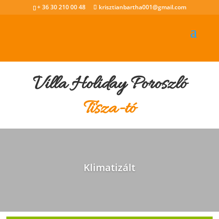
+ 36 30 210 00 48
krisztianbartha001@gmail.com
Villa Holiday Poroszló
Tisza-tó
Klimatizált