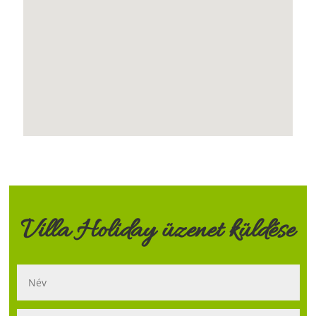
Foglaláshoz kattintson ide
Villa Holiday üzenet küldése