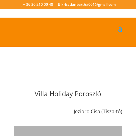
+ 36 30 210 00 48
krisztianbartha001@gmail.com
Villa Holiday Poroszló
Jezioro Cisa (Tisza-tó)