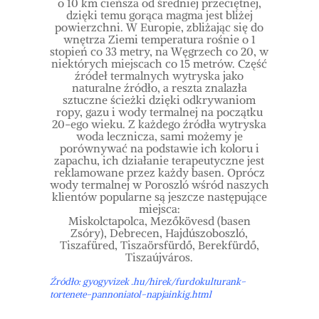
o 10 km cieńsza od średniej przeciętnej,
dzięki temu gorąca magma jest bliżej
powierzchni. W Europie, zbliżając się do
wnętrza Ziemi temperatura rośnie o 1
stopień co 33 metry, na Węgrzech co 20, w
niektórych miejscach co 15 metrów. Część
źródeł termalnych wytryska jako
naturalne źródło, a reszta znalazła
sztuczne ścieżki dzięki odkrywaniom
ropy, gazu i wody termalnej na początku
20-ego wieku. Z każdego źródła wytryska
woda lecznicza, sami możemy je
porównywać na podstawie ich koloru i
zapachu, ich działanie terapeutyczne jest
reklamowane przez każdy basen. Oprócz
wody termalnej w Poroszló wśród naszych
klientów popularne są jeszcze następujące
miejsca:
Miskolctapolca, Mezőkövesd (basen
Zsóry), Debrecen, Hajdúszoboszló,
Tiszafüred, Tiszaörsfürdő, Berekfürdő,
Tiszaújváros.
Źródło: gyogyvizek .hu/hirek/furdokulturank-
tortenete-pannoniatol-napjainkig.html