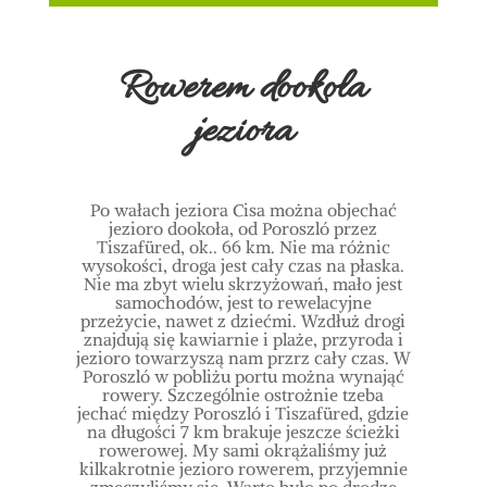
Rowerem dookoła
jeziora
Po wałach jeziora Cisa można objechać
jezioro dookoła, od Poroszló przez
Tiszafüred, ok.. 66 km. Nie ma różnic
wysokości, droga jest cały czas na płaska.
Nie ma zbyt wielu skrzyżowań, mało jest
samochodów, jest to rewelacyjne
przeżycie, nawet z dziećmi. Wzdłuż drogi
znajdują się kawiarnie i plaże, przyroda i
jezioro towarzyszą nam przrz cały czas. W
Poroszló w pobliżu portu można wynająć
rowery. Szczególnie ostrożnie tzeba
jechać m
iędzy Poroszló i Tiszafüred, gdzie
na długości 7 km brakuje jeszcze ścieżki
rowerowej. My sami okrążaliśmy już
kilkakrotnie jezioro rowerem, przyjemnie