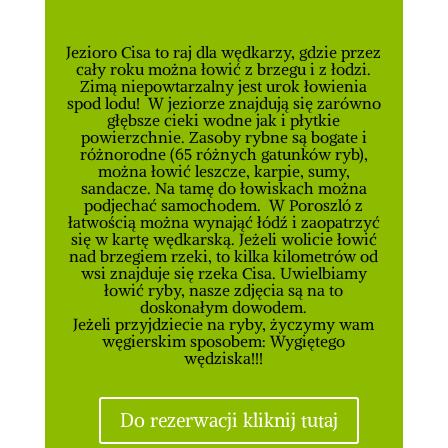
Jezioro Cisa to raj dla wędkarzy, gdzie przez
cały roku można łowić z brzegu i z łodzi.
Zimą niepowtarzalny jest urok łowienia
spod lodu! W jeziorze znajdują się zarówno
głębsze cieki wodne jak i płytkie
powierzchnie. Zasoby rybne są bogate i
różnorodne (65 różnych gatunków ryb),
można łowić leszcze, karpie, sumy,
sandacze. Na tamę do łowiskach można
podjechać samochodem. W Poroszló z
łatwością można wynająć łódź i zaopatrzyć
się w kartę
wędkarską. Jeżeli wolicie łowić
nad brzegiem rzeki, to kilka kilometrów od
wsi znajduje się rzeka Cisa. Uwielbiamy
łowić ryby, nasze zdjęcia są na to
doskonałym dowodem.
Jeżeli przyjdziecie na ryby, życzymy wam
węgierskim sposobem: Wygiętego
wędziska!!!
Do rezerwacji kliknij tutaj