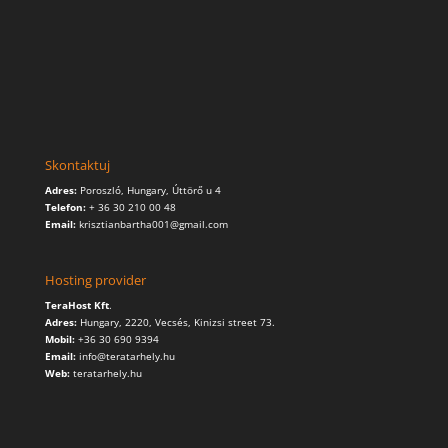
Skontaktuj
Adres:
Poroszló, Hungary, Úttörő u 4
Telefon:
+ 36 30 210 00 48
Email:
krisztianbartha001@gmail.com
Hosting provider
TeraHost Kft
.
Adres:
Hungary,
2220, Vecsés, Kinizsi street 73.
Mobil:
+36 30 690 9394
Email:
info@teratarhely.hu
Web:
teratarhely.hu