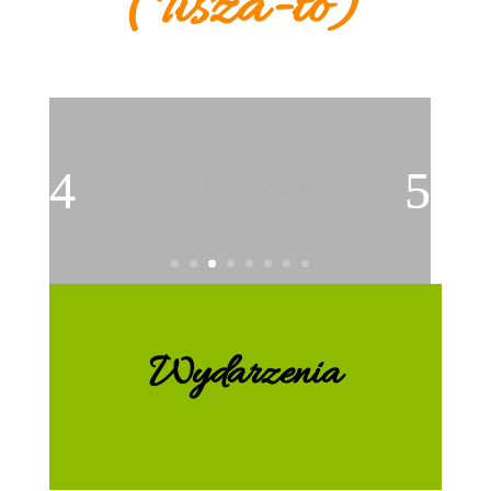
(Tisza-tó)
Dostęp do sieci Wi-Fi
Wydarzenia