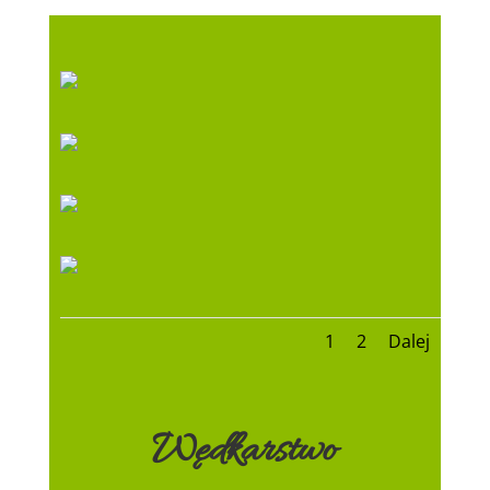
1
2
Dalej
Wędkarstwo