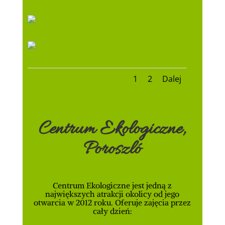
1
2
Dalej
Centrum Ekologiczne,
Poroszló
Centrum Ekologiczne jest jedną z
największych atrakcji okolicy od jego
otwarcia w 2012 roku. Oferuje zajęcia przez
cały dzień: