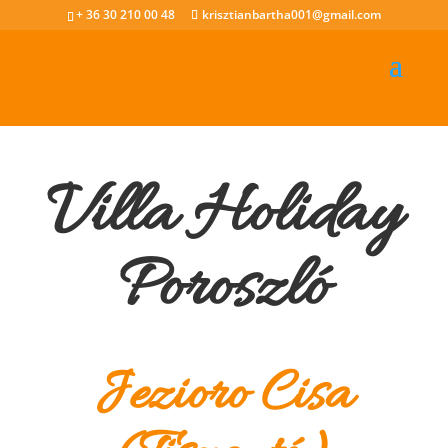
+ 36 30 210 00 48
krisztianbartha001@gmail.com
Villa Holiday
Poroszló
Jezioro Cisa