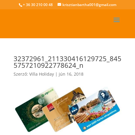
+ 36 30 210 00 48
krisztianbartha001@gmail.com
32372961_211330416129725_845
5757210922778624_n
Szerző:
Villa Holiday
|
jún 16, 2018