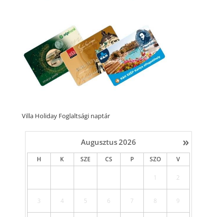
Villa Holiday Foglaltsági naptár
»
Augusztus
2026
H
K
SZE
CS
P
SZO
V
1
2
3
4
5
6
7
8
9