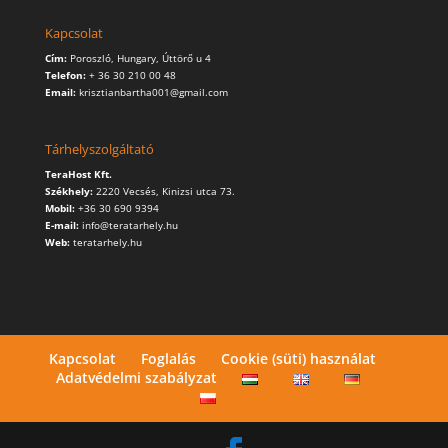
Kapcsolat
Cím:
Poroszló, Hungary, Úttörő u 4
Telefon:
+ 36 30 210 00 48
Email:
krisztianbartha001@gmail.com
Tárhelyszolgáltató
TeraHost Kft.
Székhely:
2220 Vecsés, Kinizsi utca 73.
Mobil:
+36 30 690 9394
E-mail:
info@teratarhely.hu
Web:
teratarhely.hu
Kapcsolat
Foglalás
Cookie (süti) használat
Adatvédelmi szabályzat