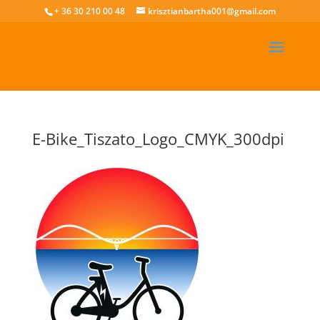
+ 36 30 210 00 48
krisztianbartha001@gmail.com
E-Bike_Tiszato_Logo_CMYK_300dpi