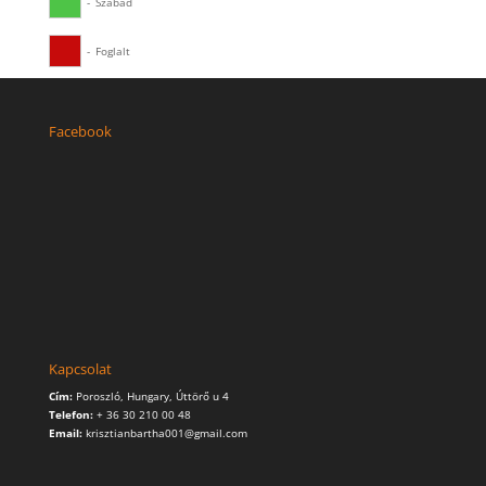
-
Szabad
-
Foglalt
Facebook
Kapcsolat
Cím:
Poroszló, Hungary, Úttörő u 4
Telefon:
+ 36 30 210 00 48
Email:
krisztianbartha001@gmail.com