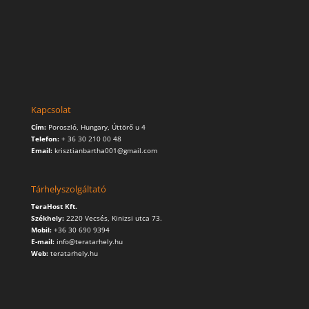
Kapcsolat
Cím:
Poroszló, Hungary, Úttörő u 4
Telefon:
+ 36 30 210 00 48
Email:
krisztianbartha001@gmail.com
Tárhelyszolgáltató
TeraHost Kft.
Székhely:
2220 Vecsés, Kinizsi utca 73.
Mobil:
+36 30 690 9394
E-mail:
info@teratarhely.hu
Web:
teratarhely.hu