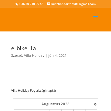
+ 36 30 210 00 48
krisztianbartha001@gmail.com
e_bike_1a
Szerző:
Villa Holiday
|
jún 4, 2021
Villa Holiday Foglaltsági naptár
»
Augusztus
2026