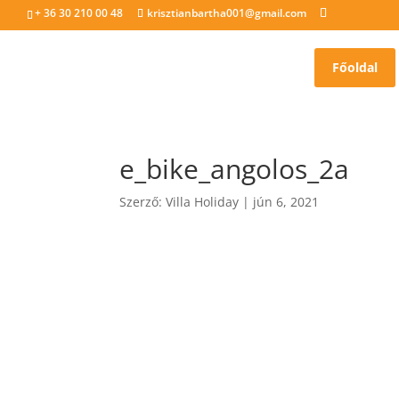
+ 36 30 210 00 48
krisztianbartha001@gmail.com
Főoldal
e_bike_angolos_2a
Szerző:
Villa Holiday
|
jún 6, 2021