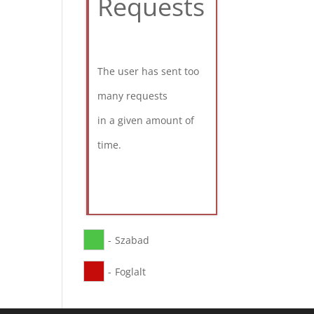
Requests
The user has sent too
many requests
in a given amount of
time.
-
Szabad
-
Foglalt