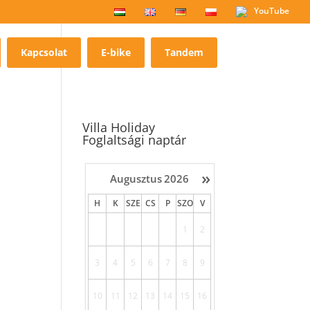
YouTube
Kapcsolat
E-bike
Tandem
Villa Holiday
Foglaltsági naptár
»
Augusztus
2026
H
K
SZE
CS
P
SZO
V
1
2
3
4
5
6
7
8
9
10
11
12
13
14
15
16