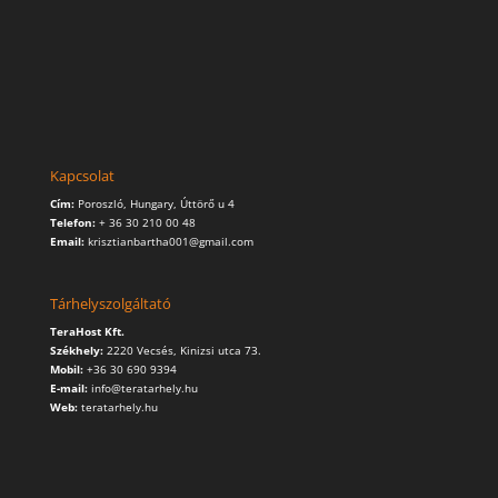
Kapcsolat
Cím:
Poroszló, Hungary, Úttörő u 4
Telefon:
+ 36 30 210 00 48
Email:
krisztianbartha001@gmail.com
Tárhelyszolgáltató
TeraHost Kft.
Székhely:
2220 Vecsés, Kinizsi utca 73.
Mobil:
+36 30 690 9394
E-mail:
info@teratarhely.hu
Web:
teratarhely.hu