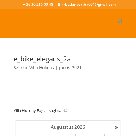
+ 36 30 210 00 48
krisztianbartha001@gmail.com
e_bike_elegans_2a
Szerző:
Villa Holiday
|
jún 6, 2021
Villa Holiday Foglaltsági naptár
»
Augusztus
2026