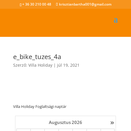
+ 36 30 210 00 48
krisztianbartha001@gmail.com
e_bike_tuzes_4a
Szerző:
Villa Holiday
|
júl 19, 2021
Villa Holiday Foglaltsági naptár
»
Augusztus
2026