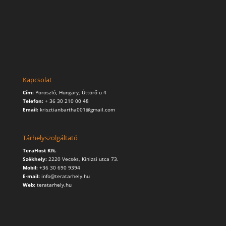
Kapcsolat
Cím:
Poroszló, Hungary, Úttörő u 4
Telefon:
+ 36 30 210 00 48
Email:
krisztianbartha001@gmail.com
Tárhelyszolgáltató
TeraHost Kft.
Székhely:
2220 Vecsés, Kinizsi utca 73.
Mobil:
+36 30 690 9394
E-mail:
info@teratarhely.hu
Web:
teratarhely.hu