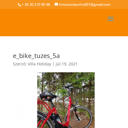
+ 36 30 210 00 48
krisztianbartha001@gmail.com
e_bike_tuzes_5a
Szerző:
Villa Holiday
|
júl 19, 2021