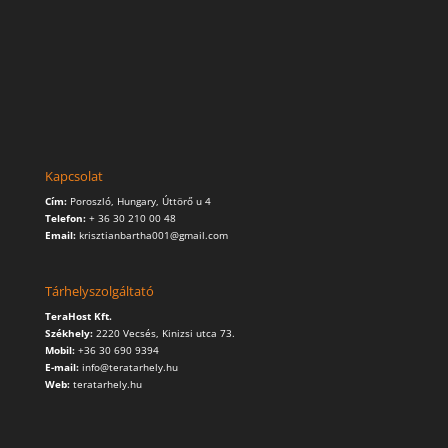
Kapcsolat
Cím:
Poroszló, Hungary, Úttörő u 4
Telefon:
+ 36 30 210 00 48
Email:
krisztianbartha001@gmail.com
Tárhelyszolgáltató
TeraHost Kft.
Székhely:
2220 Vecsés, Kinizsi utca 73.
Mobil:
+36 30 690 9394
E-mail:
info@teratarhely.hu
Web:
teratarhely.hu