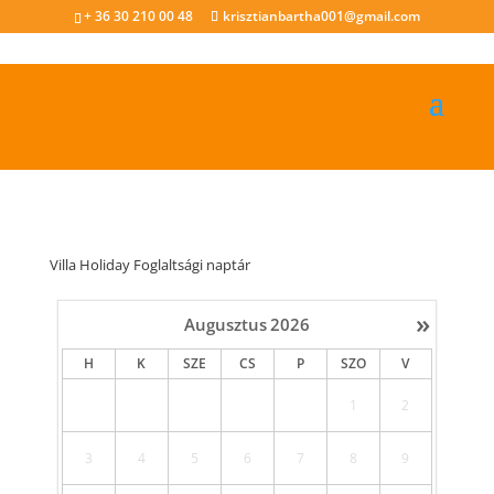
+ 36 30 210 00 48
krisztianbartha001@gmail.com
e_bike_vagany_3a
Szerző:
Villa Holiday
|
jún 6, 2021
Villa Holiday Foglaltsági naptár
»
Augusztus
2026
H
K
SZE
CS
P
SZO
V
1
2
3
4
5
6
7
8
9