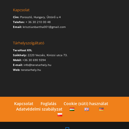
Kapcsolat
Cím:
Poroszló, Hungary, Úttörő u 4
Telefon:
+ 36 30 210 00 48
Email:
krisztianbartha001@gmail.com
Tárhelyszolgáltató
TeraHost Kft.
Székhely:
2220 Vecsés, Kinizsi utca 73.
Mobil:
+36 30 690 9394
E-mail:
info@teratarhely.hu
Web:
teratarhely.hu
Kapcsolat
Foglalás
Cookie (süti) használat
Adatvédelmi szabályzat