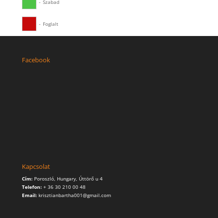
-
Szabad
-
Foglalt
Facebook
Kapcsolat
Cím:
Poroszló, Hungary, Úttörő u 4
Telefon:
+ 36 30 210 00 48
Email:
krisztianbartha001@gmail.com