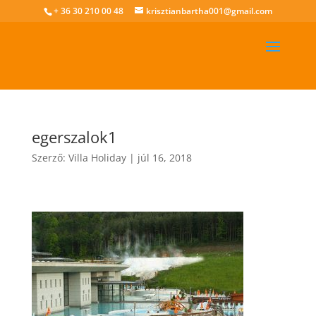
+ 36 30 210 00 48
krisztianbartha001@gmail.com
egerszalok1
Szerző:
Villa Holiday
|
júl 16, 2018