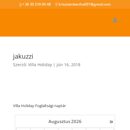
+ 36 30 210 00 48
krisztianbartha001@gmail.com
jakuzzi
Szerző:
Villa Holiday
|
jún 16, 2018
Villa Holiday Foglaltsági naptár
»
Augusztus
2026