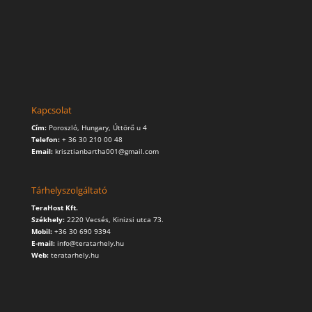
Kapcsolat
Cím:
Poroszló, Hungary, Úttörő u 4
Telefon:
+ 36 30 210 00 48
Email:
krisztianbartha001@gmail.com
Tárhelyszolgáltató
TeraHost Kft.
Székhely:
2220 Vecsés, Kinizsi utca 73.
Mobil:
+36 30 690 9394
E-mail:
info@teratarhely.hu
Web:
teratarhely.hu