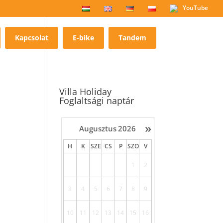
YouTube
Kapcsolat
E-bike
Tandem
Villa Holiday
Foglaltsági naptár
»
Augusztus
2026
H
K
SZE
CS
P
SZO
V
1
2
3
4
5
6
7
8
9
10
11
12
13
14
15
16