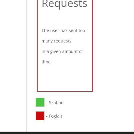
Requests
The user has sent too
many requests
in a given amount of
time.
-
Szabad
-
Foglalt