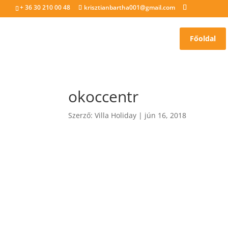
+ 36 30 210 00 48
krisztianbartha001@gmail.com
Főoldal
okoccentr
Szerző:
Villa Holiday
|
jún 16, 2018