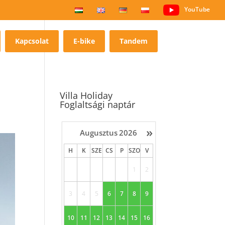
YouTube
Kapcsolat
E-bike
Tandem
Villa Holiday
Foglaltsági naptár
»
Augusztus
2026
H
K
SZE
CS
P
SZO
V
1
2
3
4
5
6
7
8
9
10
11
12
13
14
15
16