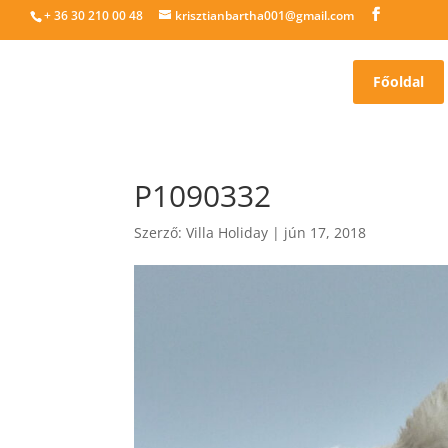
+ 36 30 210 00 48
krisztianbartha001@gmail.com
Főoldal
P1090332
Szerző:
Villa Holiday
|
jún 17, 2018