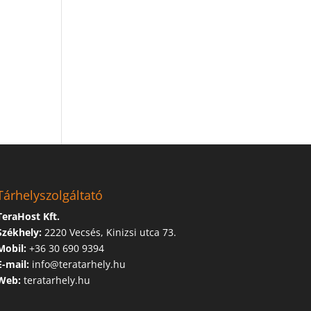
Tárhelyszolgáltató
TeraHost Kft.
Székhely:
2220 Vecsés, Kinizsi utca 73.
Mobil:
+36 30 690 9394
E-mail:
info@teratarhely.hu
Web:
teratarhely.hu