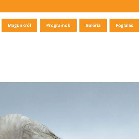
Magunkról
Programok
Galéria
Foglalás