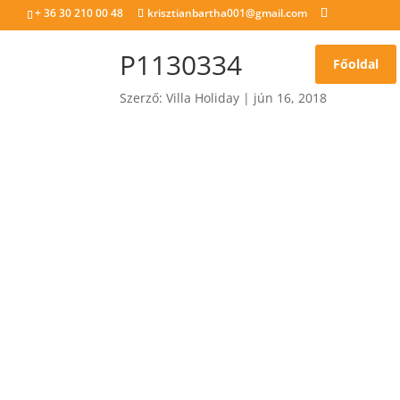
+ 36 30 210 00 48
krisztianbartha001@gmail.com
P1130334
Főoldal
Szerző:
Villa Holiday
|
jún 16, 2018