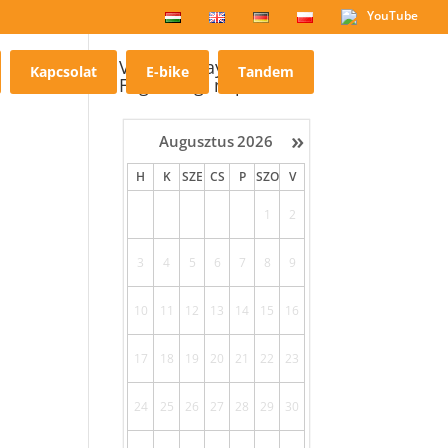
YouTube
Villa Holiday
Kapcsolat
E-bike
Tandem
Foglaltsági naptár
»
Augusztus
2026
H
K
SZE
CS
P
SZO
V
1
2
3
4
5
6
7
8
9
10
11
12
13
14
15
16
17
18
19
20
21
22
23
24
25
26
27
28
29
30