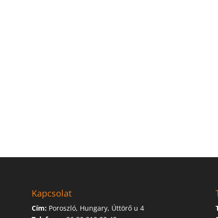
Kapcsolat
Cím:
Poroszló, Hungary, Úttörő u 4