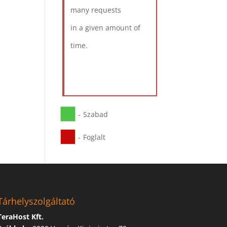
many requests
in a given amount of
time.
-
Szabad
-
Foglalt
Tárhelyszolgáltató
TeraHost Kft.