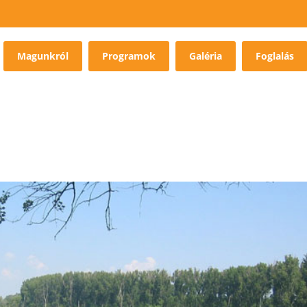
Magunkról
Programok
Galéria
Foglalás