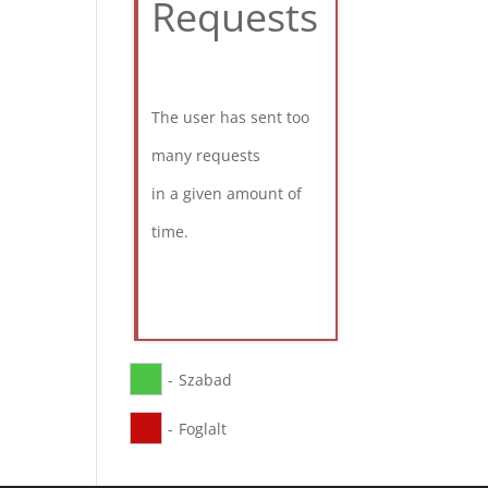
Requests
The user has sent too
many requests
in a given amount of
time.
-
Szabad
-
Foglalt