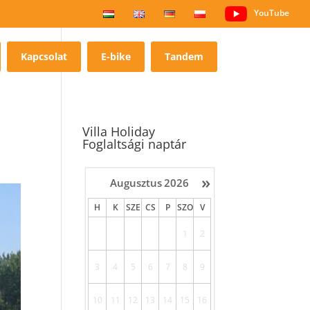
YouTube
Kapcsolat
E-bike
Tandem
Villa Holiday
Foglaltsági naptár
»
Augusztus
2026
H
K
SZE
CS
P
SZO
V
1
2
3
4
5
6
7
8
9
10
11
12
13
14
15
16