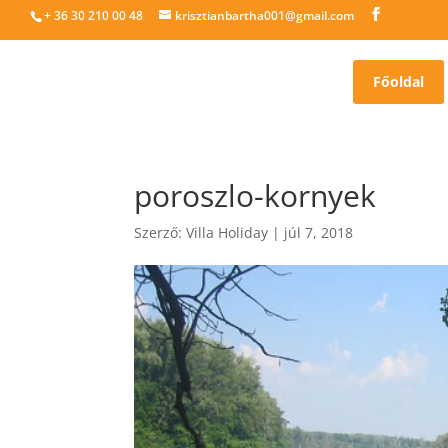
+ 36 30 210 00 48
krisztianbartha001@gmail.com
Főoldal
poroszlo-kornyek
Szerző:
Villa Holiday
|
júl 7, 2018