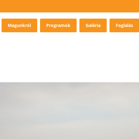
Magunkról
Programok
Galéria
Foglalás