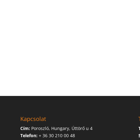
Kapcsolat
Cím:
Poroszló, Hungary, Úttörő u 4
Telefon:
+ 36 30 210 00 48