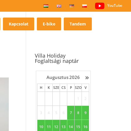
YouTube
Kapcsolat
E-bike
Tandem
Villa Holiday
Foglaltsági naptár
»
Augusztus
2026
H
K
SZE
CS
P
SZO
V
1
2
3
4
5
6
7
8
9
10
11
12
13
14
15
16