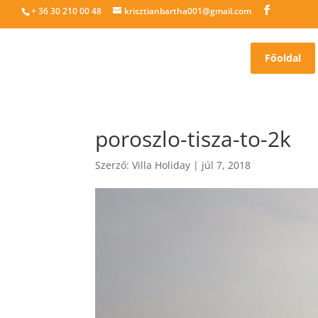
+ 36 30 210 00 48
krisztianbartha001@gmail.com
Főoldal
poroszlo-tisza-to-2k
Szerző:
Villa Holiday
|
júl 7, 2018