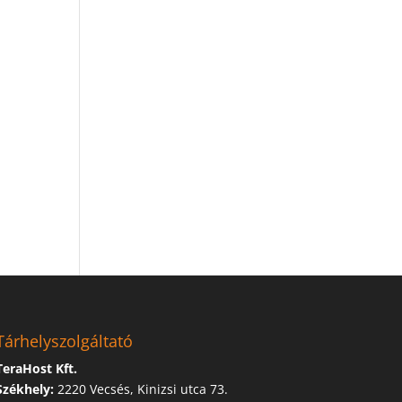
Tárhelyszolgáltató
TeraHost Kft.
Székhely:
2220 Vecsés, Kinizsi utca 73.