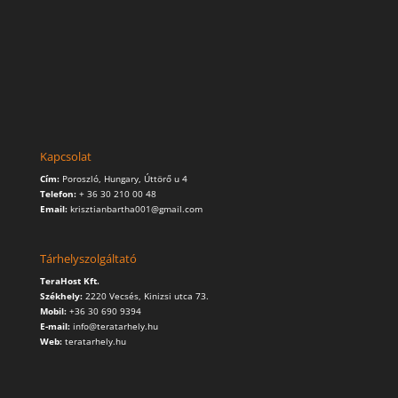
Kapcsolat
Cím:
Poroszló, Hungary, Úttörő u 4
Telefon:
+ 36 30 210 00 48
Email:
krisztianbartha001@gmail.com
Tárhelyszolgáltató
TeraHost Kft.
Székhely:
2220 Vecsés, Kinizsi utca 73.
Mobil:
+36 30 690 9394
E-mail:
info@teratarhely.hu
Web:
teratarhely.hu