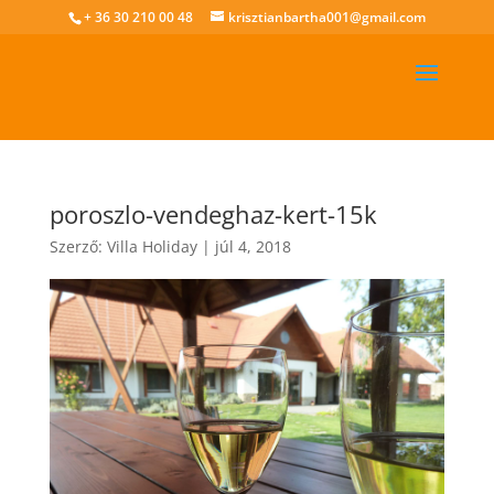
+ 36 30 210 00 48
krisztianbartha001@gmail.com
poroszlo-vendeghaz-kert-15k
Szerző:
Villa Holiday
|
júl 4, 2018