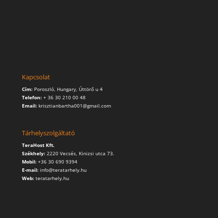
Kapcsolat
Cím:
Poroszló, Hungary, Úttörő u 4
Telefon:
+ 36 30 210 00 48
Email:
krisztianbartha001@gmail.com
Tárhelyszolgáltató
TeraHost Kft.
Székhely:
2220 Vecsés, Kinizsi utca 73.
Mobil:
+36 30 690 9394
E-mail:
info@teratarhely.hu
Web:
teratarhely.hu