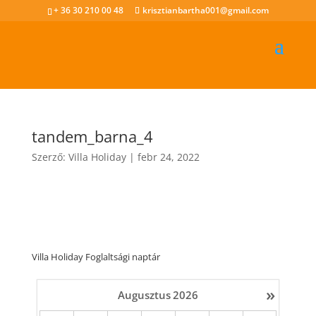
+ 36 30 210 00 48
krisztianbartha001@gmail.com
tandem_barna_4
Szerző:
Villa Holiday
|
febr 24, 2022
Villa Holiday Foglaltsági naptár
»
Augusztus
2026