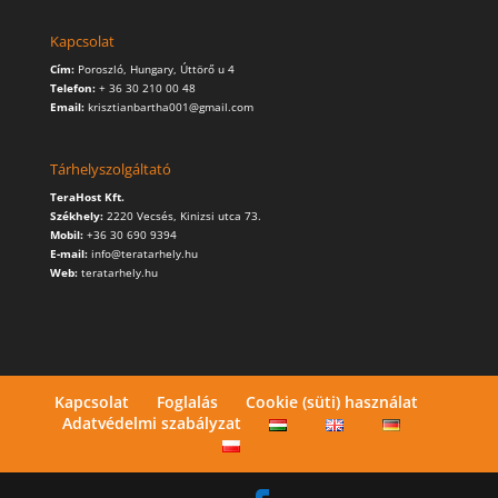
Kapcsolat
Cím:
Poroszló, Hungary, Úttörő u 4
Telefon:
+ 36 30 210 00 48
Email:
krisztianbartha001@gmail.com
Tárhelyszolgáltató
TeraHost Kft.
Székhely:
2220 Vecsés, Kinizsi utca 73.
Mobil:
+36 30 690 9394
E-mail:
info@teratarhely.hu
Web:
teratarhely.hu
Kapcsolat
Foglalás
Cookie (süti) használat
Adatvédelmi szabályzat