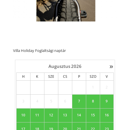
Villa Holiday Foglaltsági naptár
»
Augusztus
2026
H
K
SZE
CS
P
SZO
V
1
2
3
4
5
6
7
8
9
10
11
12
13
14
15
16
17
18
19
20
21
22
23