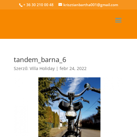
+ 36 30 210 00 48
krisztianbartha001@gmail.com
tandem_barna_6
Szerző:
Villa Holiday
|
febr 24, 2022