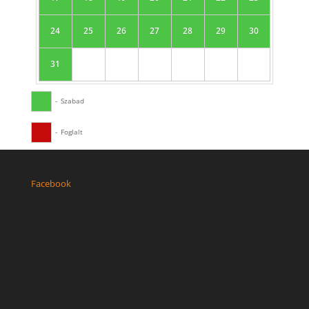
24
25
26
27
28
29
30
31
-
Szabad
-
Foglalt
Facebook