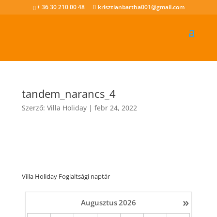
+ 36 30 210 00 48
krisztianbartha001@gmail.com
tandem_narancs_4
Szerző:
Villa Holiday
|
febr 24, 2022
Villa Holiday Foglaltsági naptár
»
Augusztus
2026