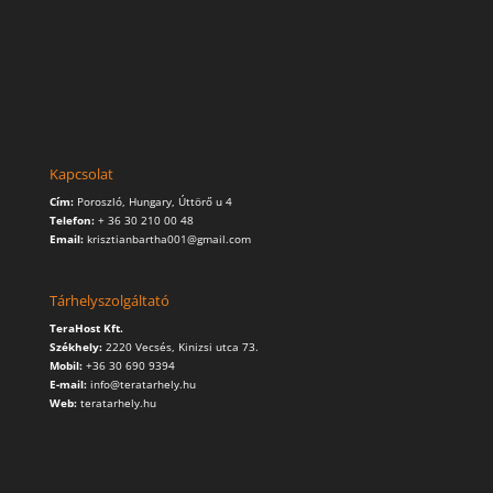
Kapcsolat
Cím:
Poroszló, Hungary, Úttörő u 4
Telefon:
+ 36 30 210 00 48
Email:
krisztianbartha001@gmail.com
Tárhelyszolgáltató
TeraHost Kft.
Székhely:
2220 Vecsés, Kinizsi utca 73.
Mobil:
+36 30 690 9394
E-mail:
info@teratarhely.hu
Web:
teratarhely.hu