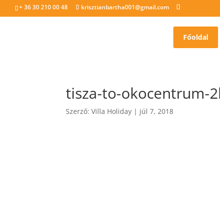
+ 36 30 210 00 48
krisztianbartha001@gmail.com
Főoldal
tisza-to-okocentrum-2
Szerző:
Villa Holiday
|
júl 7, 2018