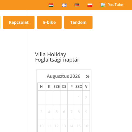
YouTube
Kapcsolat
E-bike
Tandem
Villa Holiday
Foglaltsági naptár
»
Augusztus
2026
H
K
SZE
CS
P
SZO
V
1
2
3
4
5
6
7
8
9
10
11
12
13
14
15
16