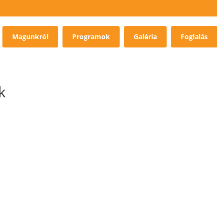
Magunkról
Programok
Galéria
Foglalás
k