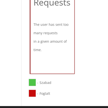
Requests
The user has sent too
many requests
in a given amount of
time.
-
Szabad
-
Foglalt