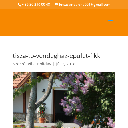
+ 36 30 210 00 48
krisztianbartha001@gmail.com
tisza-to-vendeghaz-epulet-1kk
Szerző:
Villa Holiday
|
júl 7, 2018