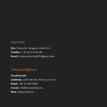
Kapcsolat
Cím:
Poroszló, Hungary, Úttörő u 4
Telefon:
+ 36 30 210 00 48
Email:
krisztianbartha001@gmail.com
Tárhelyszolgáltató
TeraHost Kft.
Székhely:
2220 Vecsés, Kinizsi utca 73.
Mobil:
+36 30 690 9394
E-mail:
info@teratarhely.hu
Web:
teratarhely.hu