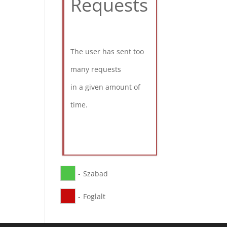
Requests
The user has sent too
many requests
in a given amount of
time.
-
Szabad
-
Foglalt