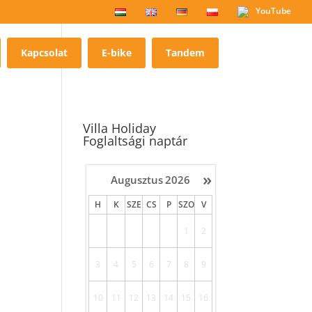
YouTube
Kapcsolat
E-bike
Tandem
Villa Holiday
Foglaltsági naptár
»
Augusztus
2026
H
K
SZE
CS
P
SZO
V
1
2
3
4
5
6
7
8
9
10
11
12
13
14
15
16