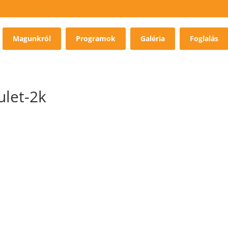
Magunkról
Programok
Galéria
Foglalás
ulet-2k