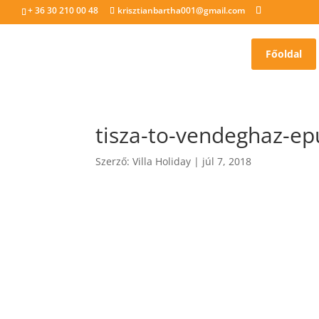
+ 36 30 210 00 48
krisztianbartha001@gmail.com
Főoldal
tisza-to-vendeghaz-ep
Szerző:
Villa Holiday
|
júl 7, 2018