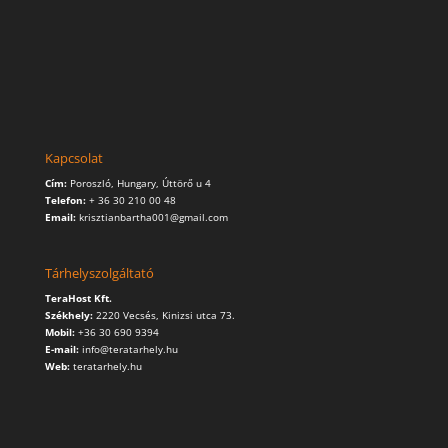
Kapcsolat
Cím:
Poroszló, Hungary, Úttörő u 4
Telefon:
+ 36 30 210 00 48
Email:
krisztianbartha001@gmail.com
Tárhelyszolgáltató
TeraHost Kft.
Székhely:
2220 Vecsés, Kinizsi utca 73.
Mobil:
+36 30 690 9394
E-mail:
info@teratarhely.hu
Web:
teratarhely.hu