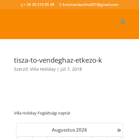
+ 36 30 210 00 48
krisztianbartha001@gmail.com
tisza-to-vendeghaz-etkezo-k
Szerző:
Villa Holiday
|
júl 7, 2018
Villa Holiday Foglaltsági naptár
»
Augusztus
2026