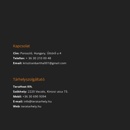
Kapcsolat
Cím:
Poroszló, Hungary, Úttörő u 4
Telefon:
+ 36 30 210 00 48
Email:
krisztianbartha001@gmail.com
Tárhelyszolgáltató
TeraHost Kft.
Székhely:
2220 Vecsés, Kinizsi utca 73.
Mobil:
+36 30 690 9394
E-mail:
info@teratarhely.hu
Web:
teratarhely.hu