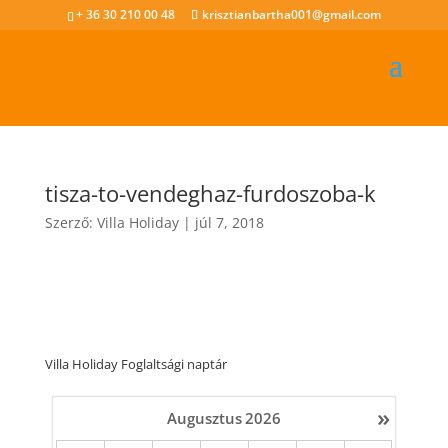
+ 36 30 210 00 48
krisztianbartha001@gmail.com
tisza-to-vendeghaz-furdoszoba-k
Szerző:
Villa Holiday
|
júl 7, 2018
Villa Holiday Foglaltsági naptár
»
Augusztus
2026