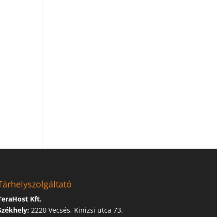
Tárhelyszolgáltató
TeraHost Kft.
Székhely:
2220 Vecsés, Kinizsi utca 73.