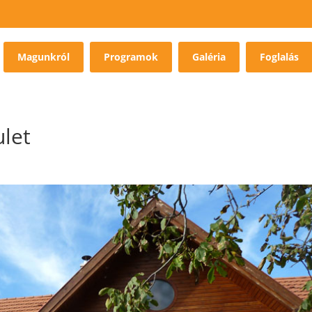
Magunkról
Programok
Galéria
Foglalás
let