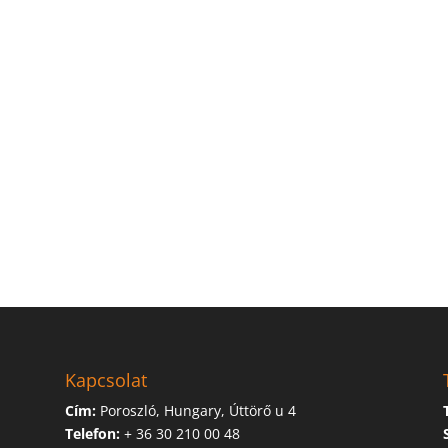
Kapcsolat
Cím:
Poroszló, Hungary, Úttörő u 4
Telefon:
+ 36 30 210 00 48