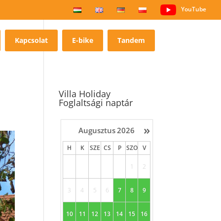
YouTube
Kapcsolat
E-bike
Tandem
Villa Holiday
Foglaltsági naptár
»
Augusztus
2026
H
K
SZE
CS
P
SZO
V
1
2
3
4
5
6
7
8
9
10
11
12
13
14
15
16