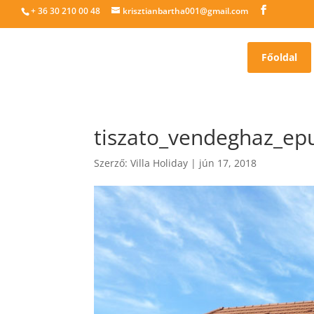
+ 36 30 210 00 48
krisztianbartha001@gmail.com
Főoldal
tiszato_vendeghaz_epu
Szerző:
Villa Holiday
|
jún 17, 2018