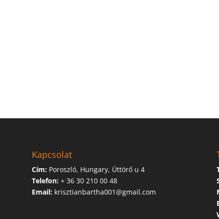
Kapcsolat
Cím:
Poroszló, Hungary, Úttörő u 4
Telefon:
+ 36 30 210 00 48
Email:
krisztianbartha001@gmail.com