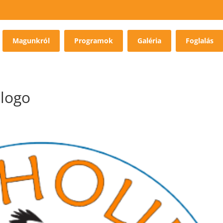
Magunkról
Programok
Galéria
Foglalás
-logo