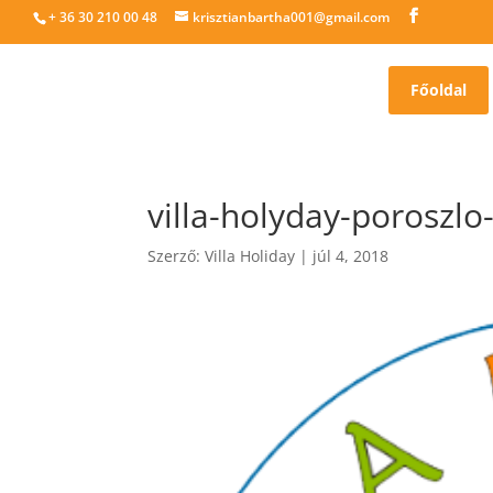
+ 36 30 210 00 48
krisztianbartha001@gmail.com
Főoldal
villa-holyday-poroszlo
Szerző:
Villa Holiday
|
júl 4, 2018