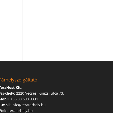
Tárhelyszolgáltató
TeraHost Kft.
Székhely:
2220 Vecsés, Kinizsi utca 73.
Mobil:
+36 30 690 9394
E-mail:
info@teratarhely.hu
Web:
teratarhely.hu