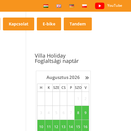
YouTube
Kapcsolat
E-bike
Tandem
Villa Holiday
Foglaltsági naptár
»
Augusztus
2026
H
K
SZE
CS
P
SZO
V
1
2
3
4
5
6
7
8
9
10
11
12
13
14
15
16