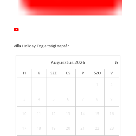
Villa Holiday Foglaltsági naptár
»
Augusztus
2026
H
K
SZE
CS
P
SZO
V
1
2
3
4
5
6
7
8
9
10
11
12
13
14
15
16
17
18
19
20
21
22
23