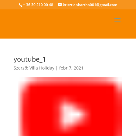
+ 36 30 210 00 48
krisztianbartha001@gmail.com
youtube_1
Szerző:
Villa Holiday
|
febr 7, 2021