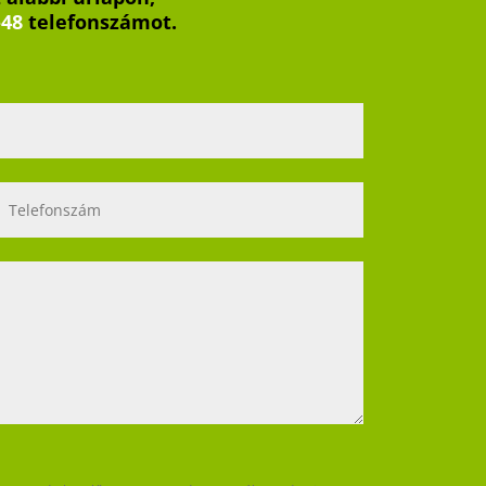
-48
telefonszámot.