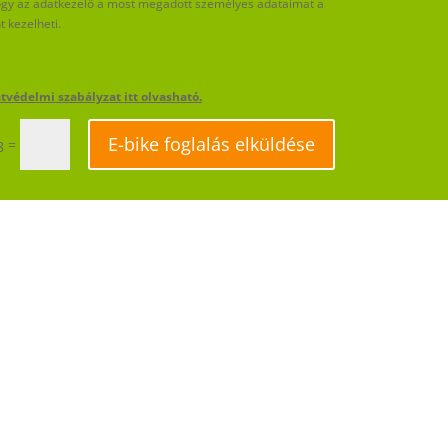
hogy az adatkezelő a most megadott személyes adataimat a
 kezelheti.
tvédelmi szabályzat itt olvasható.
E-bike foglalás elküldése
=
8