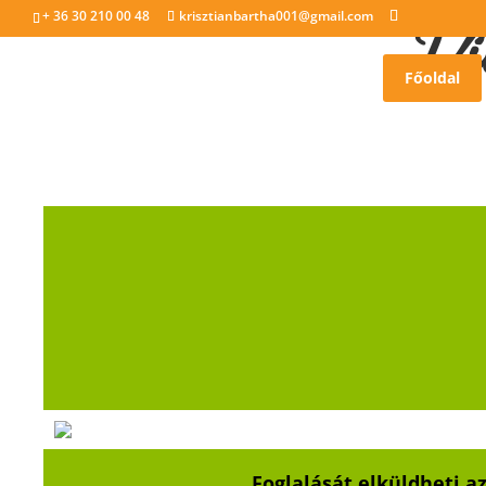
+ 36 30 210 00 48
krisztianbartha001@gmail.com
Vi
Főoldal
Foglalását elküldheti az