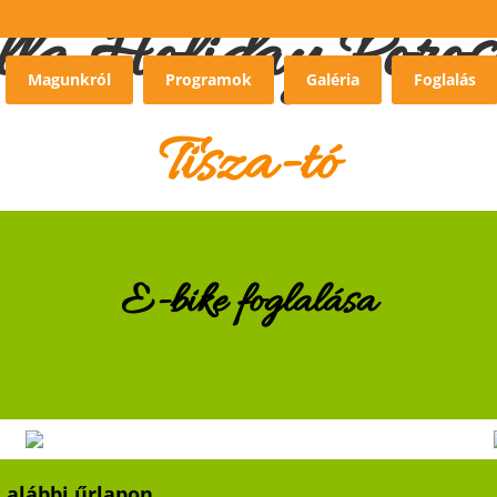
lla Holiday Poros
Magunkról
Programok
Galéria
Foglalás
Tisza-tó
E-bike foglalása
 alábbi űrlapon,