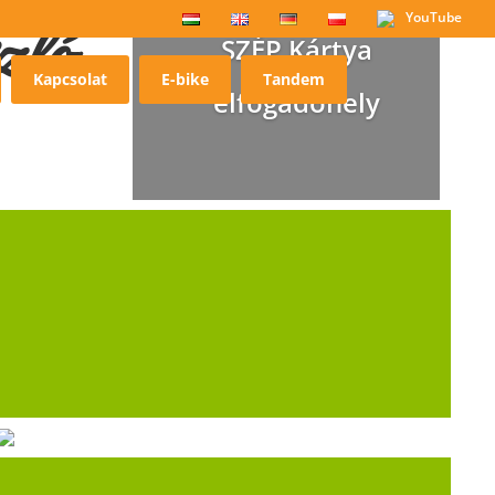
YouTube
zló
SZÉP Kártya
Kapcsolat
E-bike
Tandem
elfogadóhely