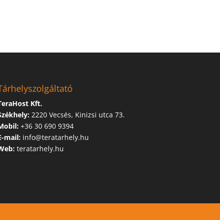
Tárhelyszolgáltató
TeraHost Kft.
Székhely:
2220 Vecsés, Kinizsi utca 73.
Mobil:
+36 30 690 9394
E-mail:
info@teratarhely.hu
Web:
teratarhely.hu