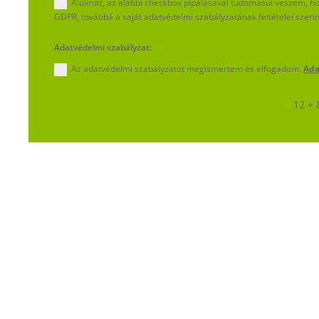
Alulírott, az alábbi checkbox pipálásával tudomásul veszem, 
GDPR, továbbá a saját adatvédelmi szabályzatának feltételei szerint
Adatvédelmi szabályzat:
Az adatvédelmi szabályzatot megismertem és elfogadom.
Ada
12 + 