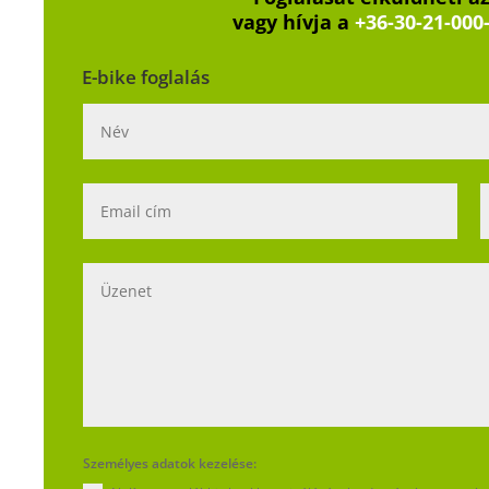
vagy hívja a
+36-30-21-000
E-bike foglalás
Személyes adatok kezelése: